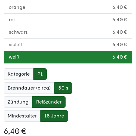
orange
6,40 €
rot
6,40 €
schwarz
6,40 €
violett
6,40 €
weiß
6,40 €
Kategorie
P1
Brenndauer (circa)
80 s
Zündung
Reißzünder
Mindestalter
18 Jahre
6,40 €