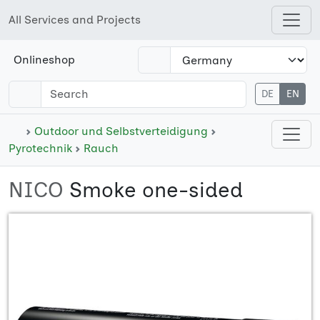
All Services and Projects
Open shops menu
Onlineshop
DE
EN
Open cate
Outdoor und Selbstverteidigung
Pyrotechnik
Rauch
NICO
Smoke one-sided