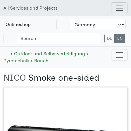
All Services and Projects
Open shops menu
Onlineshop
DE
EN
Open cate
Outdoor und Selbstverteidigung
Pyrotechnik
Rauch
NICO
Smoke one-sided