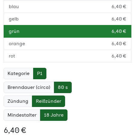
blau
6,40 €
gelb
6,40 €
grün
6,40 €
orange
6,40 €
rot
6,40 €
schwarz
6,40 €
Kategorie
P1
violett
6,40 €
Brenndauer (circa)
80 s
weiß
6,40 €
Zündung
Reißzünder
Mindestalter
18 Jahre
6,40 €