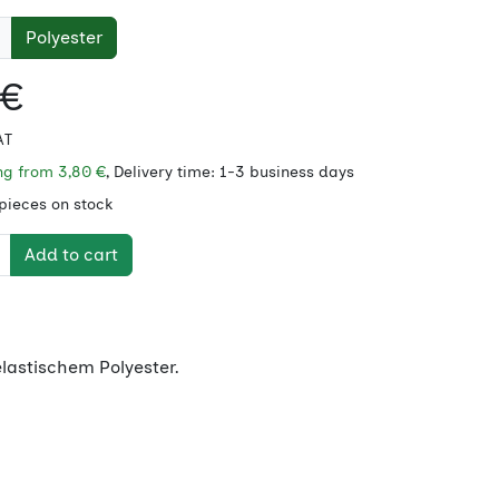
Polyester
 €
AT
ing from
3,80 €
, Delivery time: 1-3 business days
 pieces on stock
Add to cart
lastischem Polyester.