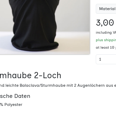
Material
3,00
including V
plus shipp
at least 10
rmhaube 2-Loch
d leichte Balaclava/Sturmhaube mit 2 Augenlöchern aus e
ische Daten
% Polyester