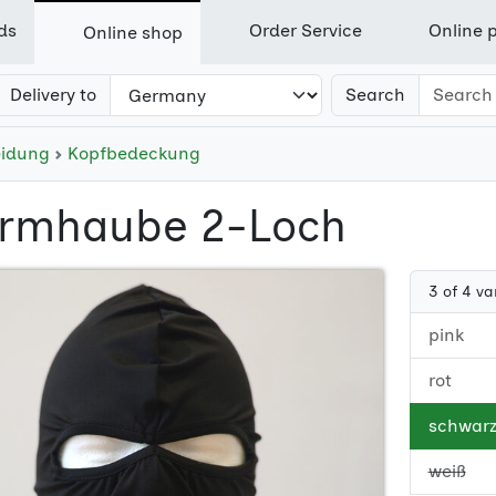
ds
Order Service
Online p
Online shop
Delivery to
Search
eidung
Kopfbedeckung
urmhaube 2-Loch
3 of 4 va
pink
rot
schwar
weiß