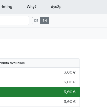
rinting
Why?
dys2p
DE
EN
riants available
3,00 €
3,00 €
z
3,00 €
3,00 €