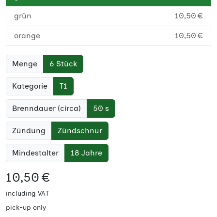
grün
10,50 €
orange
10,50 €
rot
10,50 €
Menge
6 Stück
weiß
10,50 €
Kategorie
T1
Brenndauer (circa)
50 s
Zündung
Zündschnur
Mindestalter
18 Jahre
10,50 €
including VAT
pick-up only