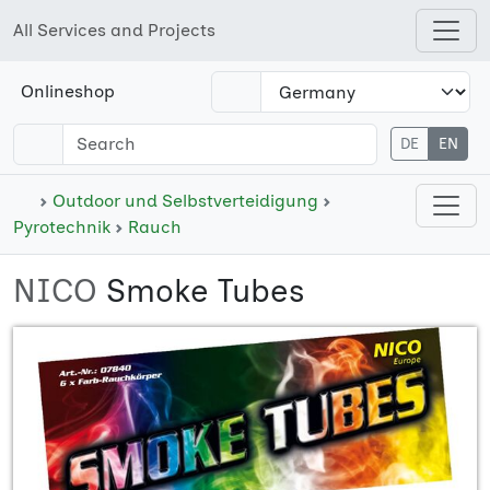
All Services and Projects
Open shops menu
Onlineshop
DE
EN
Open cate
Outdoor und Selbstverteidigung
Pyrotechnik
Rauch
NICO
Smoke Tubes