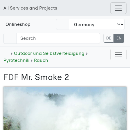
All Services and Projects
Open shops menu
Onlineshop
DE
EN
Open cate
Outdoor und Selbstverteidigung
Pyrotechnik
Rauch
FDF
Mr. Smoke 2