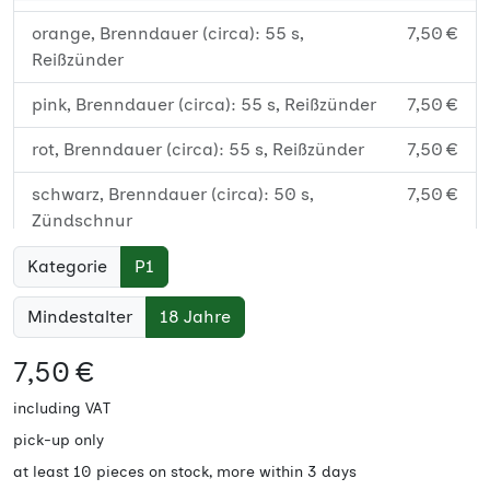
orange, Brenndauer (circa): 55 s,
7,50 €
Reißzünder
pink, Brenndauer (circa): 55 s, Reißzünder
7,50 €
rot, Brenndauer (circa): 55 s, Reißzünder
7,50 €
schwarz, Brenndauer (circa): 50 s,
7,50 €
Zündschnur
violett, Brenndauer (circa): 55 s, Reißzünder
7,50 €
Kategorie
P1
weiß, Brenndauer (circa): 55 s, Reißzünder
7,50 €
Mindestalter
18 Jahre
7,50 €
including VAT
pick-up only
at least 10 pieces on stock, more within 3 days