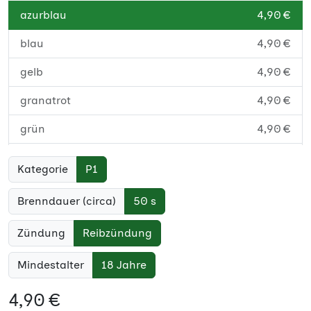
azurblau
4,90 €
blau
4,90 €
gelb
4,90 €
granatrot
4,90 €
grün
4,90 €
orange
4,90 €
Kategorie
P1
pink
4,90 €
Brenndauer (circa)
50 s
rot
4,90 €
Zündung
Reibzündung
schwarz
4,90 €
Mindestalter
18 Jahre
violett
4,90 €
4,90 €
weiß
4,90 €