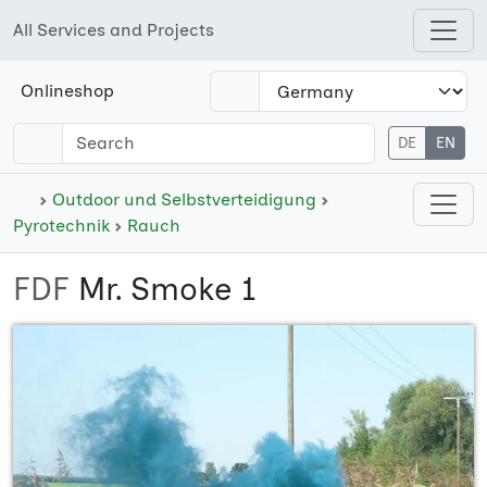
All Services and Projects
Open shops menu
Onlineshop
DE
EN
Open cate
Outdoor und Selbstverteidigung
Pyrotechnik
Rauch
FDF
Mr. Smoke 1