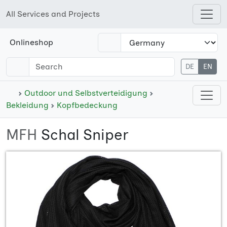
All Services and Projects
Open shops menu
Onlineshop
DE
EN
Open cate
Outdoor und Selbstverteidigung
Bekleidung
Kopfbedeckung
MFH
Schal Sniper