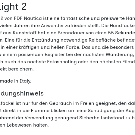
Light 2
t 2 von FDF Nautica ist eine fantastische und preiswerte Hand
 vielen Jahren ihre Anwender zufrieden stellt. Die Handf
f aus Kunststoff hat eine Brenndauer von circa 55 Sekunde
. Eine für die Entzündung notwendige Reibefläche befindet 
t in einer kräftigen und hellen Farbe. Das und die besonde
zu einem passenden Begleiter bei der nächsten Wanderung
ch auch das nächste Fotoshooting oder den nächsten Filmd
fekt bereichern.
made in Italy.
dungshinweis
fackel ist nur für den Gebrauch im Freien geeignet, den 
t direkt in die Flamme blicken um eine Schädigung der Aug
hrend der Verwendung genügend Sicherheitsabstand zu br
en Lebewesen halten.