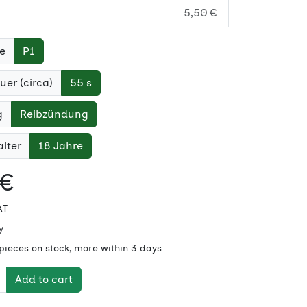
5,50 €
e
P1
er (circa)
55 s
g
Reibzündung
lter
18 Jahre
 €
AT
y
 pieces on stock, more within 3 days
Add to cart