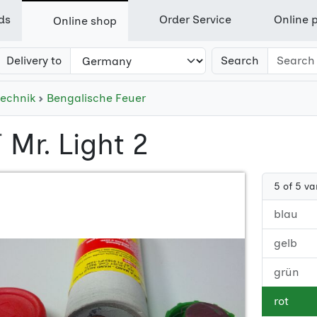
ds
Order Service
Online p
Online shop
Delivery to
Search
technik
Bengalische Feuer
F
Mr. Light 2
5 of 5 va
blau
gelb
grün
rot