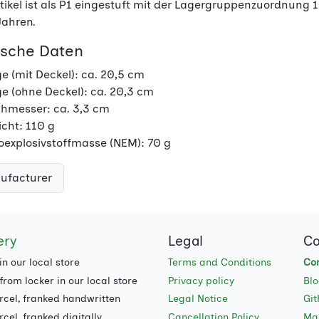
rtikel ist als P1 eingestuft mit der Lagergruppenzuordnung 
Jahren.
ische Daten
e (mit Deckel): ca. 20,5 cm
e (ohne Deckel): ca. 20,3 cm
hmesser: ca. 3,3 cm
cht: 110 g
oexplosivstoffmasse (NEM): 70 g
ufacturer
ery
Legal
Co
in our local store
Terms and Conditions
Con
from locker in our local store
Privacy policy
Bl
rcel, franked handwritten
Legal Notice
Gi
cel, franked digitally
Cancellation Policy
Ma