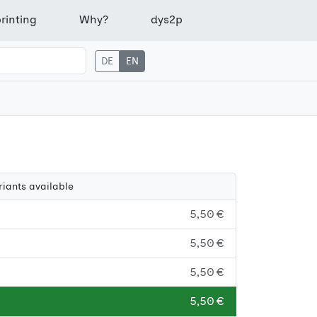
rinting
Why?
dys2p
DE
EN
riants available
5,50 €
5,50 €
5,50 €
5,50 €