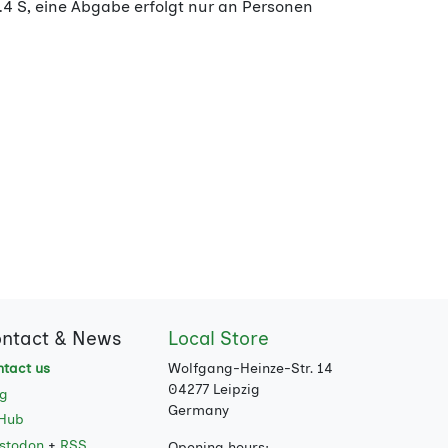
1.4 S, eine Abgabe erfolgt nur an Personen
ntact & News
Local Store
tact us
Wolfgang-Heinze-Str. 14
04277 Leipzig
og
Germany
tHub
stodon
+
RSS
Opening hours: