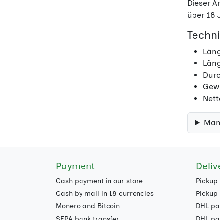
Dieser A
über 18 
Techn
Läng
Läng
Durc
Gewi
Nett
Man
Payment
Deliv
Cash payment in our store
Pickup 
Cash by mail in 18 currencies
Pickup 
Monero and Bitcoin
DHL pa
SEPA bank transfer
DHL par