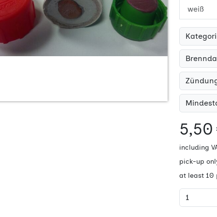
weiß
Kategori
Brenndau
Zündun
Mindesta
5,50
including V
pick-up onl
at least 10