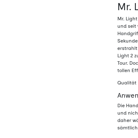
Mr. 
Mr. Ligh
und seit
Handgrif
Sekunden
erstrahl
Light 2 
Tour. Do
tollen Ef
Qualität 
Anwen
Die Hand
und nich
daher wä
sämtlich