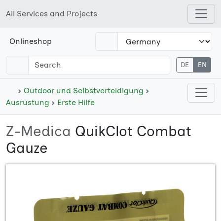
All Services and Projects
Open shops menu
Onlineshop
DE
EN
Open cate
Outdoor und Selbstverteidigung
Ausrüstung
Erste Hilfe
Z-Medica
QuikClot Combat
Gauze