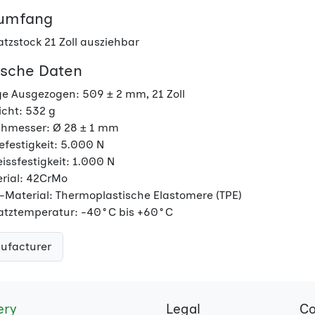
rumfang
atzstock 21 Zoll ausziehbar
ische Daten
e Ausgezogen: 509 ± 2 mm, 21 Zoll
cht: 532 g
hmesser: Ø 28 ± 1 mm
efestigkeit: 5.000 N
eissfestigkeit: 1.000 N
rial: 42CrMo
f-Material: Thermoplastische Elastomere (TPE)
atztemperatur: -40°C bis +60°C
ufacturer
ery
Legal
Co