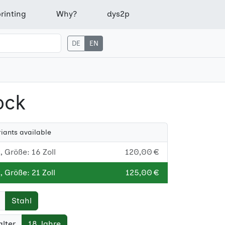
rinting
Why?
dys2p
DE
EN
ock
riants available
 Größe: 16 Zoll
120,00 €
 Größe: 21 Zoll
125,00 €
Stahl
lter
18 Jahre