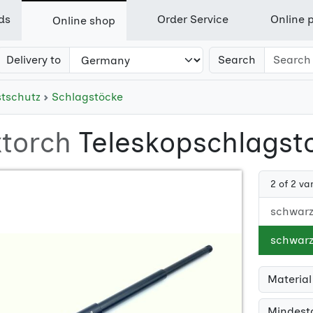
ds
Order Service
Online p
Online shop
Delivery to
Search
stschutz
Schlagstöcke
torch
Teleskopschlagst
2 of 2 va
schwarz,
schwarz,
Material
Mindesta