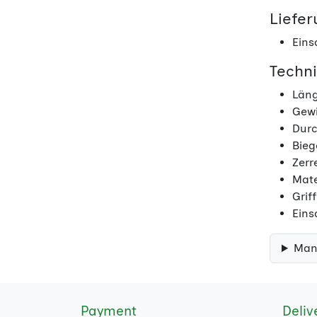
Liefe
Eins
Techn
Läng
Gewi
Durc
Bieg
Zerr
Mate
Grif
Eins
Man
Payment
Deliv