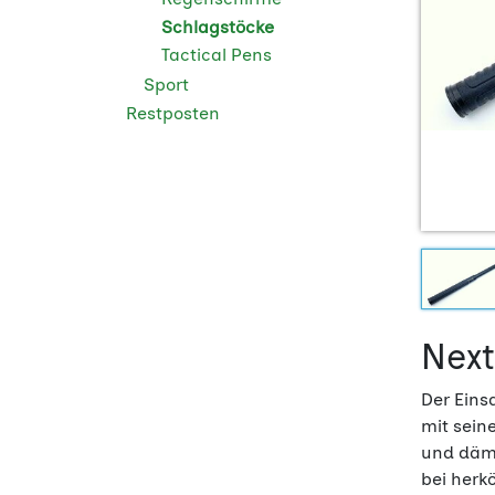
Schlagstöcke
Tactical Pens
Sport
Restposten
Next
Der Eins
mit sein
und dämp
bei herk