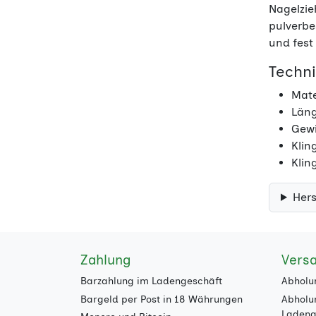
Nagelzie
pulverbe
und fest
Techn
Mate
Läng
Gewi
Klin
Klin
Hers
Zahlung
Vers
Barzahlung im Ladengeschäft
Abholu
Bargeld per Post in 18 Währungen
Abholu
Ladeng