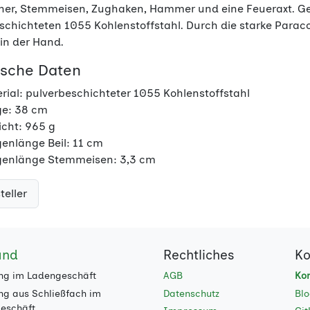
her, Stemmeisen, Zughaken, Hammer und eine Feueraxt. Gef
schichteten 1055 Kohlenstoffstahl. Durch die starke Paracord
 in der Hand.
ische Daten
rial: pulverbeschichteter 1055 Kohlenstoffstahl
e: 38 cm
cht: 965 g
genlänge Beil: 11 cm
genlänge Stemmeisen: 3,3 cm
teller
and
Rechtliches
Ko
ng im Ladengeschäft
AGB
Kon
ng aus Schließfach im
Datenschutz
Bl
eschäft