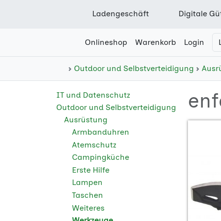
Ladengeschäft
Digitale Gü
Onlineshop
Warenkorb
Login
Outdoor und Selbstverteidigung
Ausr
enf
IT und Datenschutz
Outdoor und Selbstverteidigung
Ausrüstung
Armbanduhren
Atemschutz
Campingküche
Erste Hilfe
Lampen
Taschen
Weiteres
Werkzeuge