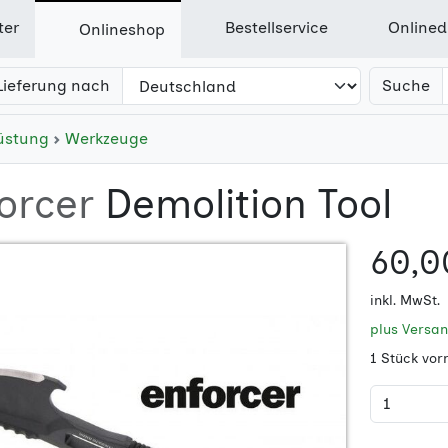
ter
Bestellservice
Onlined
Onlineshop
Lieferung nach
Suche
üstung
Werkzeuge
orcer
Demolition Tool
60,0
inkl. MwSt.
plus Versa
1 Stück vor