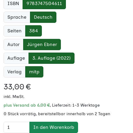
ISBN
9783747504611
Sprache
Deutsch
Seiten
384
Autor
Jürgen Ebner
Auflage
3. Auflage (2022)
Verlag
mitp
33,00 €
inkl. MwSt.
plus Versand ab
6,00 €
, Lieferzeit: 1-3 Werktage
0 Stück vorrätig, bereitstellbar innerhalb von 2 Tagen
In den Warenkorb