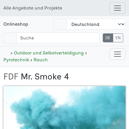
Alle Angebote und Projekte
Open shops menu
Onlineshop
DE
EN
Open cate
Outdoor und Selbstverteidigung
Pyrotechnik
Rauch
FDF
Mr. Smoke 4