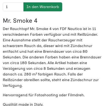
rot, Brenndauer (circa): 180 s, Reißzünder
24,90 €
In den Warenkorb
schwarz, Brenndauer (circa): 80 s,
24,90 €
Zündschnur
Mr. Smoke 4
violett, Brenndauer (circa): 180 s,
24,90 €
Der Rauchtopf Mr. Smoke 4 von FDF Nautica ist in 11
Reißzünder
verschiedenen Farben verfügbar und mit Reißzünder.
Eine Ausnahme stellt der Raucherzeuger mit
weiß, Brenndauer (circa): 180 s,
24,90 €
schwarzem Rauch da, dieser wird mit Zündschnur
Reißzünder
entfacht und hat eine Brenndauer von circa 80
Sekunden. Die anderen Farben haben eine Brenndauer
von circa 180 Sekunden. Alle Artikel haben eine
Verzögerung von circa 8 Sekunden und erzeugen
danach ca. 280 m³ farbigen Rauch. Falls der
Reißzünder abreißen sollte, steht eine Zündschnur zur
Verfügung.
Hervorragend für Fotoshooting oder Filmdreh.
Qualität made in Italy.