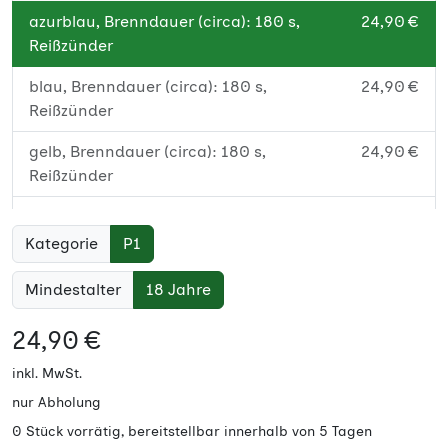
azurblau, Brenndauer (circa): 180 s,
24,90 €
Reißzünder
blau, Brenndauer (circa): 180 s,
24,90 €
Reißzünder
gelb, Brenndauer (circa): 180 s,
24,90 €
Reißzünder
granatrot, Brenndauer (circa): 180 s,
24,90 €
Reißzünder
Kategorie
P1
grün, Brenndauer (circa): 180 s,
24,90 €
Mindestalter
18 Jahre
Reißzünder
24,90 €
orange, Brenndauer (circa): 180 s,
24,90 €
Reißzünder
inkl. MwSt.
nur Abholung
pink, Brenndauer (circa): 180 s, Reißzünder
24,90 €
0 Stück vorrätig, bereitstellbar innerhalb von 5 Tagen