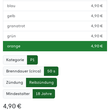
blau
4,90 €
gelb
4,90 €
granatrot
4,90 €
grün
4,90 €
orange
4,90 €
pink
4,90 €
Kategorie
P1
rot
4,90 €
Brenndauer (circa)
50 s
schwarz
4,90 €
Zündung
Reibzündung
violett
4,90 €
Mindestalter
18 Jahre
weiß
4,90 €
4,90 €