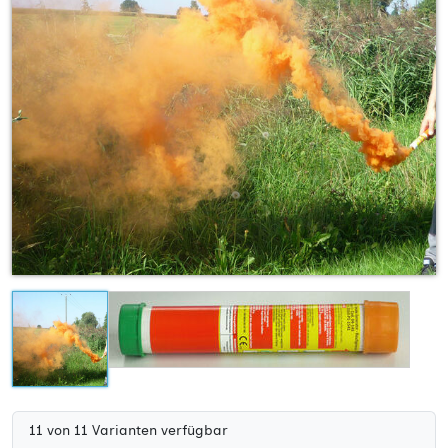
azurblau
4,90 €
11 von 11 Varianten verfügbar