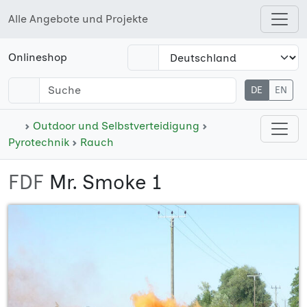
Alle Angebote und Projekte
Open shops menu
Onlineshop
DE
EN
Open cate
Outdoor und Selbstverteidigung
Pyrotechnik
Rauch
FDF
Mr. Smoke 1