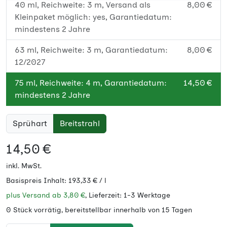
40 ml, Reichweite: 3 m, Versand als
8,00 €
Kleinpaket möglich: yes, Garantiedatum:
mindestens 2 Jahre
63 ml, Reichweite: 3 m, Garantiedatum:
8,00 €
12/2027
75 ml, Reichweite: 4 m, Garantiedatum:
14,50 €
mindestens 2 Jahre
150 ml, Reichweite: 4 m, Garantiedatum:
28,00 €
Sprühart
Breitstrahl
mindestens 2 Jahre
14,50 €
400 ml, Reichweite: 6 m, Garantiedatum:
48,00 €
mindestens 2 Jahre
inkl. MwSt.
Basispreis Inhalt:
193,33 € / l
750 ml, Reichweite: 6 m, Garantiedatum:
79,00 €
12/2027
plus Versand ab
3,80 €
, Lieferzeit: 1-3 Werktage
0 Stück vorrätig, bereitstellbar innerhalb von 15 Tagen
15 ml, Reichweite: 3 m, Garantiedatum:
7,00 €
mindestens 2 Jahre