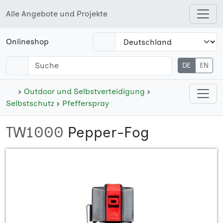
Alle Angebote und Projekte
Open shops menu
Onlineshop
DE
EN
Open cate
Outdoor und Selbstverteidigung
Selbstschutz
Pfefferspray
TW1000
Pepper-Fog