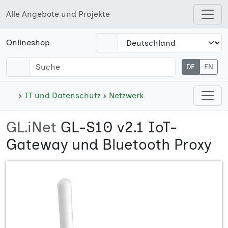
Alle Angebote und Projekte
Open shops menu
Onlineshop
DE
EN
Open cate
IT und Datenschutz
Netzwerk
GL.iNet
GL-S10 v2.1 IoT-
Gateway und Bluetooth Proxy