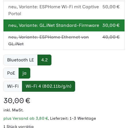
neu, Variante: ESPHome Wi-Fi mit Captive
50,00 €
Portal
neu, Variante: GL.iNet Standard-Firmware
30,00 €
neu, Variante: ESPHome Ethernet von
40,00 €
GL.iNet
Bluetooth LE
4.2
PoE
ja
Wi-Fi
Wi-Fi 4 (802.11b/g/n)
30,00 €
inkl. MwSt.
plus Versand ab
3,80 €
, Lieferzeit: 1-3 Werktage
1 Stück vorrätig