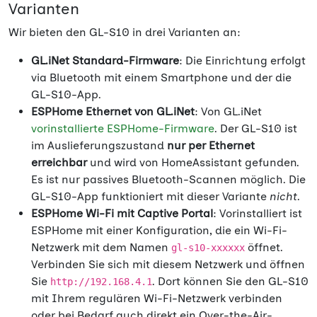
Varianten
Wir bieten den GL-S10 in drei Varianten an:
GL.iNet Standard-Firmware
: Die Einrichtung erfolgt
via Bluetooth mit einem Smartphone und der die
GL-S10-App.
ESPHome Ethernet von GL.iNet
: Von GL.iNet
vorinstallierte ESPHome-Firmware
. Der GL-S10 ist
im Auslieferungszustand
nur per Ethernet
erreichbar
und wird von HomeAssistant gefunden.
Es ist nur passives Bluetooth-Scannen möglich. Die
GL-S10-App funktioniert mit dieser Variante
nicht
.
ESPHome Wi-Fi mit Captive Portal
: Vorinstalliert ist
ESPHome mit einer Konfiguration, die ein Wi-Fi-
Netzwerk mit dem Namen
öffnet.
gl-s10-xxxxxx
Verbinden Sie sich mit diesem Netzwerk und öffnen
Sie
. Dort können Sie den GL-S10
http://192.168.4.1
mit Ihrem regulären Wi-Fi-Netzwerk verbinden
oder bei Bedarf auch direkt ein Over-the-Air-