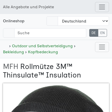
Alle Angebote und Projekte
Open shops menu
Onlineshop
DE
EN
Open cate
Outdoor und Selbstverteidigung
Bekleidung
Kopfbedeckung
MFH
Rollmütze 3M™
Thinsulate™ Insulation