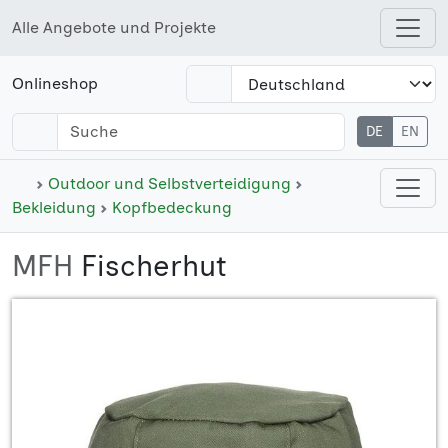
Alle Angebote und Projekte
Open shops menu
Onlineshop
DE
EN
Open cate
Outdoor und Selbstverteidigung
Bekleidung
Kopfbedeckung
MFH
Fischerhut