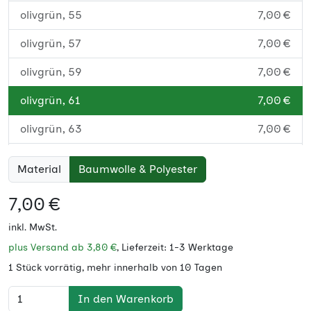
olivgrün, 55
7,00 €
olivgrün, 57
7,00 €
olivgrün, 59
7,00 €
olivgrün, 61
7,00 €
olivgrün, 63
7,00 €
schwarz, 55
7,00 €
Material
Baumwolle & Polyester
schwarz, 57
7,00 €
7,00 €
schwarz, 59
7,00 €
inkl. MwSt.
schwarz, 61
7,00 €
plus Versand ab
3,80 €
, Lieferzeit: 1-3 Werktage
1 Stück vorrätig, mehr innerhalb von 10 Tagen
schwarz, 63
7,00 €
In den Warenkorb