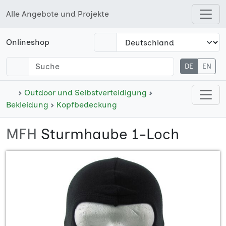
Alle Angebote und Projekte
Open shops menu
Onlineshop
DE
EN
Open cate
Outdoor und Selbstverteidigung
Bekleidung
Kopfbedeckung
MFH
Sturmhaube 1-Loch