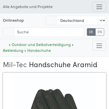
Alle Angebote und Projekte
Open shops menu
Onlineshop
DE
EN
Open cate
Outdoor und Selbstverteidigung
Bekleidung
Handschuhe
Mil-Tec
Handschuhe Aramid